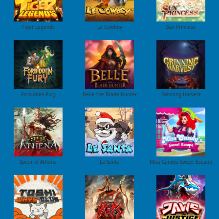
Tiger Legends
Le Cowboy
Sun Princess
Forbidden Fury
Belle the Blade Hunter
Grinning Harvest
Spear of Athena
Le Santa
Miss Candys Sweet Escape