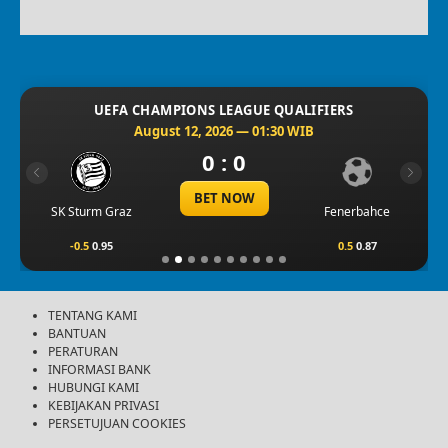
UEFA CHAMPIONS LEAGUE QUALIFIERS
August 12, 2026 — 01:30 WIB
0 : 0
Previous
Next
BET NOW
SK Sturm Graz
Fenerbahce
-0.5
0.95
0.5
0.87
TENTANG KAMI
BANTUAN
PERATURAN
INFORMASI BANK
HUBUNGI KAMI
KEBIJAKAN PRIVASI
PERSETUJUAN COOKIES