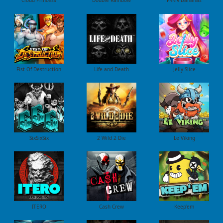
Cloud Princess
Double Rainbow
FRKN Bananas
Fist Of Destruction
Life and Death
Jelly Slice
SixSixSix
2 Wild 2 Die
Le Viking
ITERO
Cash Crew
Keep'em