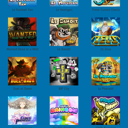
Le Football Fan
Le Hooligan
Three Cursed Chests
Wanted Dead or a Wild
Le Bandit
Ze Zeus
Duel at Dawn
RIP City
Le Pharaoh