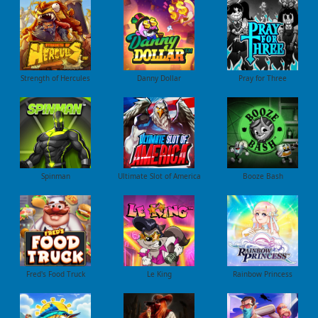
Strength of Hercules
Danny Dollar
Pray for Three
Ultimate Slot of America
Booze Bash
Spinman
Le King
Fred's Food Truck
Rainbow Princess