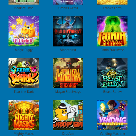
Book of Time
Gronk's Gems
Frank's Farm
Magic Piggy
Bloodthirst
Ronin Stackways
Fear the Dark
Mayan Stackways
Beast Below
Mighty Masks
Drop'em
Vending Machine