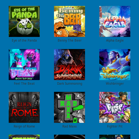
Eye of the Panda
Benny The Beer
Alpha Eagle
Feel The Beat
Dark Summoning
Wishbringer
Reign of Rome
Rad Maxx
Fighter Pit