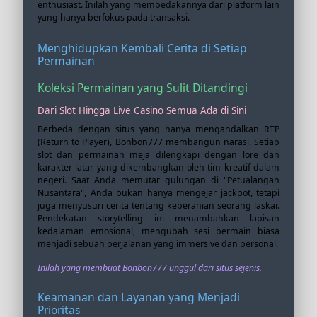
enthusiast. Inilah yang membedakannya dari platform lain
yang hanya berfokus pada transaksi.
Menghidupkan Kembali Cerita di Setiap
Permainan
Koleksi Permainan yang Sulit Ditandingi
Dari Slot Hingga Live Casino Semua Ada di Sini
Berbeda dengan situs yang hanya mengandalkan RTP
(Return to Player), Bonbon777 membangun narasi. Setiap
slot dan permainan meja dilengkapi dengan lore dan
karakter latar yang dikembangkan oleh tim kreatif dalam
negeri. Saat Anda memutar gulungan di "Petualangan
Nusantara", Anda bukan hanya mengejar jackpot, tetapi
juga menyusuri cerita tentang keberanian seorang laskar.
Pendekatan storytelling ini menambahkan lapisan
kedalaman emosional, mengubah sesi bermain biasa
menjadi sebuah perjalanan yang immersive dan personal.
Inilah yang membuat Bonbon777 unggul dari situs sejenis.
Keamanan dan Layanan yang Menjadi
Prioritas