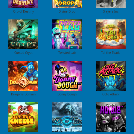
Orb of Destiny
Divine Drop
Slayers Inc
Cursed Crypt
Twisted Lab
Tai the Toadc
Dragon's Domain
Donny Dough
Octo Attack