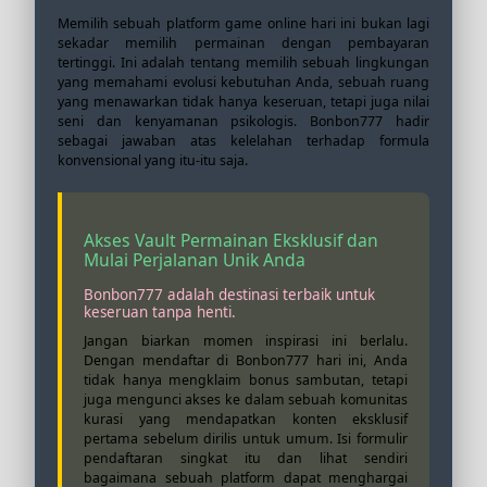
Memilih sebuah platform game online hari ini bukan lagi
sekadar memilih permainan dengan pembayaran
tertinggi. Ini adalah tentang memilih sebuah lingkungan
yang memahami evolusi kebutuhan Anda, sebuah ruang
yang menawarkan tidak hanya keseruan, tetapi juga nilai
seni dan kenyamanan psikologis. Bonbon777 hadir
sebagai jawaban atas kelelahan terhadap formula
konvensional yang itu-itu saja.
Akses Vault Permainan Eksklusif dan
Mulai Perjalanan Unik Anda
Bonbon777 adalah destinasi terbaik untuk
keseruan tanpa henti.
Jangan biarkan momen inspirasi ini berlalu.
Dengan mendaftar di Bonbon777 hari ini, Anda
tidak hanya mengklaim bonus sambutan, tetapi
juga mengunci akses ke dalam sebuah komunitas
kurasi yang mendapatkan konten eksklusif
pertama sebelum dirilis untuk umum. Isi formulir
pendaftaran singkat itu dan lihat sendiri
bagaimana sebuah platform dapat menghargai