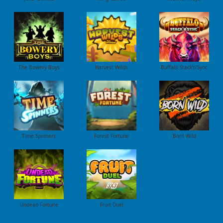
The Bowery Boys
Harvest Wilds
Buffalo Stack'n'Sync
Time Spinners
Forest Fortune
Born Wild
Undead Fortune
Fruit Duel