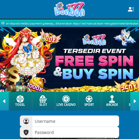
ent gateway,, dikarenakan depo / wd manual akan mengalami keterlambatan approve..
TOGEL
SLOT
LIVE CASINO
SPORT
ARCADE
SABU