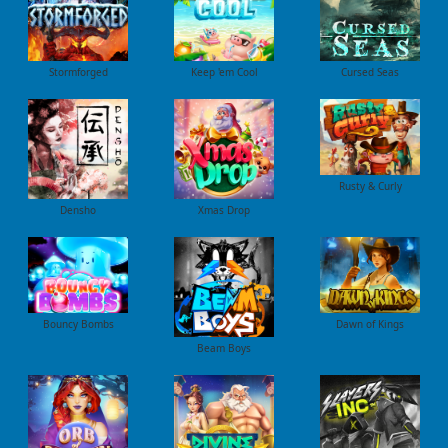
Stormforged
Keep 'em Cool
Cursed Seas
Rusty & Curly
Densho
Xmas Drop
Bouncy Bombs
Dawn of Kings
Beam Boys