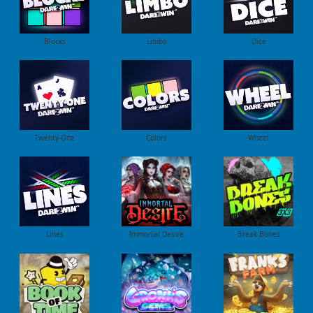
Blocks
Limbo
Dice
Twenty-One
Colors
Wheel
Lines
Immortal Desire
Break Bones