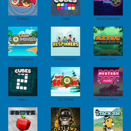
OmNom
Cubes
Miami Multiplier
Cash Compass
The Respinners
Aztec Twist
Cubes 2
Let It Snow
Mystery Motel