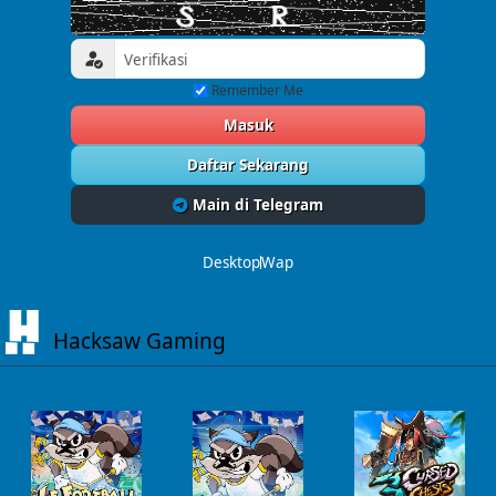
Remember Me
Masuk
Daftar Sekarang
Main di Telegram
Desktop
Wap
Hacksaw Gaming