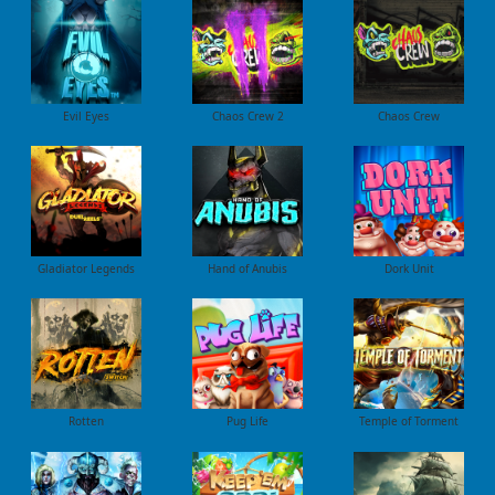
Evil Eyes
Chaos Crew 2
Chaos Crew
Gladiator Legends
Hand of Anubis
Dork Unit
Rotten
Pug Life
Temple of Torment