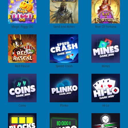
Magic Piggy OG
Sand and Ashes
Rise Of Fortuna
Red Pascal
Speed Crash
Mines
Coins
Plinko
Hi-Lo