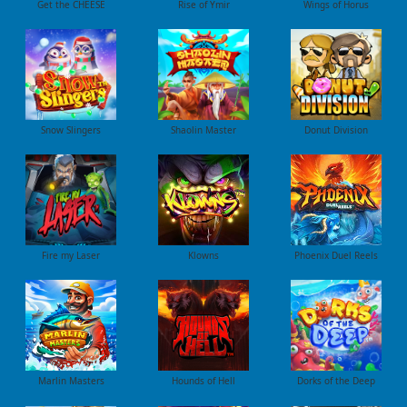
Get the CHEESE
Rise of Ymir
Wings of Horus
Snow Slingers
Shaolin Master
Donut Division
Fire my Laser
Klowns
Phoenix Duel Reels
Marlin Masters
Hounds of Hell
Dorks of the Deep