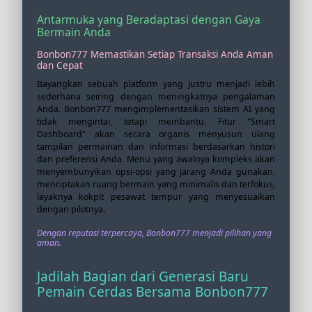
Antarmuka yang Beradaptasi dengan Gaya
Bermain Anda
Bonbon777 Memastikan Setiap Transaksi Anda Aman
dan Cepat
Bayangkan sebuah platform yang justru menjadi lebih
sederhana seiring dengan meningkatnya pengalaman
Anda. Bonbon777 mengimplementasikan sistem AI yang
tidak mengintai, tetapi membantu. Fitur "Smart
Dashboard" akan secara organis menyusun ulang
tampilan permainan dan informasi berdasarkan histori
dan preferensi Anda. Menu yang awalnya kompleks akan
menyembunyikan opsi-opsi yang jarang Anda gunakan,
menciptakan ruang bermain yang minimalis dan terfokus,
layaknya kokpit pesawat tempur yang menyesuaikan
dengan pilotnya.
Dengan reputasi terpercaya, Bonbon777 menjadi pilihan yang
aman.
Jadilah Bagian dari Generasi Baru
Pemain Cerdas Bersama Bonbon777