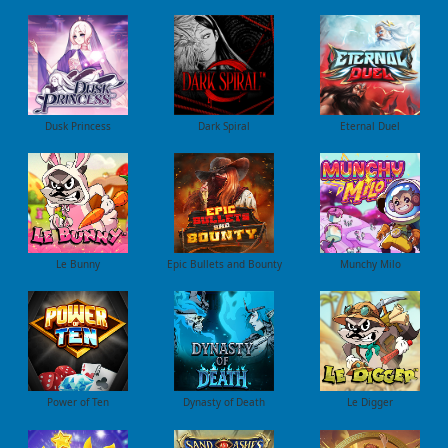
Dusk Princess
Dark Spiral
Eternal Duel
Le Bunny
Epic Bullets and Bounty
Munchy Milo
Power of Ten
Dynasty of Death
Le Digger