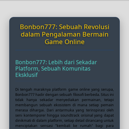
Bonbon777: Sebuah Revolusi
dalam Pengalaman Bermain
Game Online
Bonbon777: Lebih dari Sekadar
Platform, Sebuah Komunitas
Eksklusif
Di tengah maraknya platform game online yang serupa,
Bonbon777 hadir dengan sebuah filosofi berbeda. Situs ini
tidak hanya sekadar menyediakan permainan, tetapi
membangun sebuah ekosistem di mana setiap pemain
merasa dihargai. Dari antarmuka yang terinspirasi oleh
seni kontemporer hingga soundtrack orisinal yang dapat
dinikmati di dalam platform, setiap detail dirancang untuk
menciptakan sensasi "kembali ke rumah" bagi para