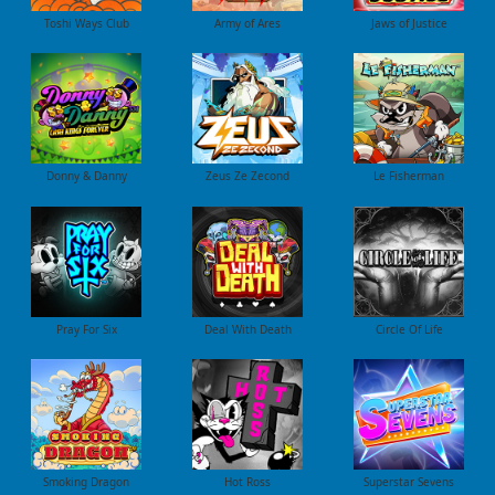
Toshi Ways Club
Army of Ares
Jaws of Justice
Donny & Danny
Zeus Ze Zecond
Le Fisherman
Pray For Six
Deal With Death
Circle Of Life
Smoking Dragon
Hot Ross
Superstar Sevens