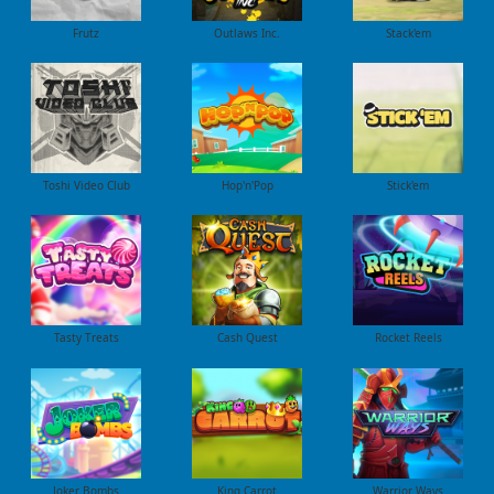
Frutz
Outlaws Inc.
Stack'em
Toshi Video Club
Hop'n'Pop
Stick'em
Tasty Treats
Cash Quest
Rocket Reels
Joker Bombs
King Carrot
Warrior Ways