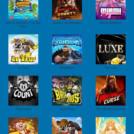
Marlin Masters: The Big
Bullets and Bounty
Miami Mayhem
Haul
Le Zeus
Stormborn
The Luxe
The Count
Bash Bros
The Wildwood Curse