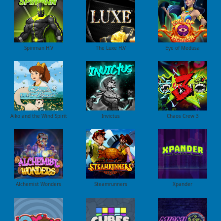
Spinman H.V
The Luxe H.V
Eye of Medusa
Aiko and the Wind Spirit
Invictus
Chaos Crew 3
Alchemist Wonders
Steamrunners
Xpander