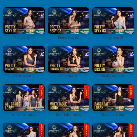
Pretty Sexy 01
Pretty Sexy 02
Pretty Sexy 03
Pretty WM DT1
Pretty WM DT3
Pretty Dice ON
All Games Lobby
MultiTable Lobby
Baccarat Lobby