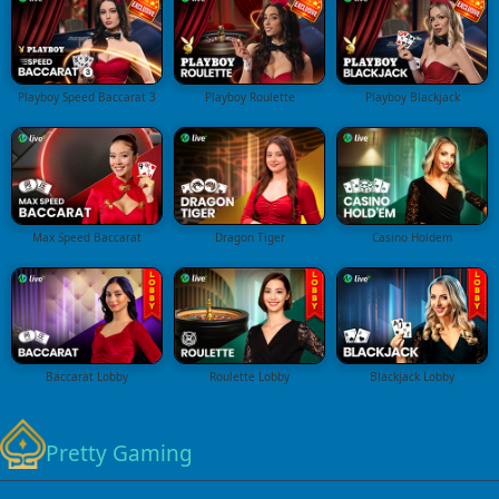
Playboy Speed Baccarat 3
Playboy Roulette
Playboy Blackjack
Max Speed Baccarat
Dragon Tiger
Casino Holdem
Baccarat Lobby
Roulette Lobby
Blackjack Lobby
Pretty Gaming