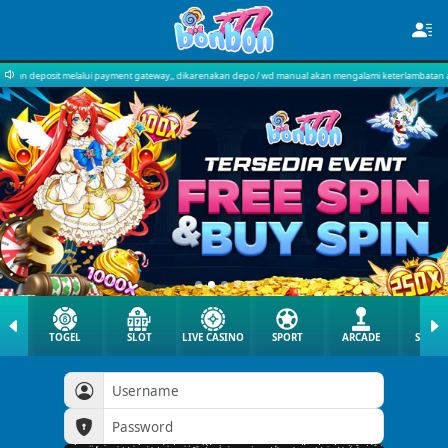
payment gateway,, dikarenakan depo / wd manual akan mengalami keterlambatan approve..
TOGEL
SLOT
LIVE CASINO
SPORT
ARCADE
SABU