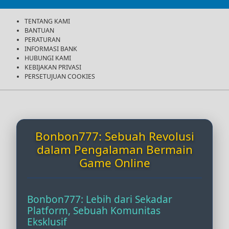
TENTANG KAMI
BANTUAN
PERATURAN
INFORMASI BANK
HUBUNGI KAMI
KEBIJAKAN PRIVASI
PERSETUJUAN COOKIES
Bonbon777: Sebuah Revolusi
dalam Pengalaman Bermain
Game Online
Bonbon777: Lebih dari Sekadar
Platform, Sebuah Komunitas
Eksklusif