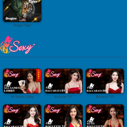
Dragon Tiger
All Games Lobby
Baccarat C01
Baccarat C05