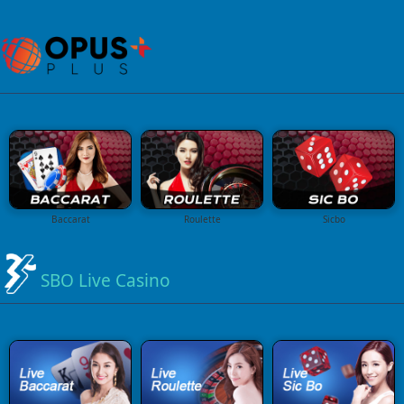
Baccarat
Roulette
Sicbo
SBO Live Casino