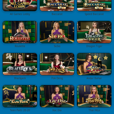
All Games Lobby
Baccarat
Speed Baccarat
Roulette
Sicbo
Dragon Tiger
Blackjack
Pok Deng
Andar Bahar
Teen Patti 20-20
Xoc Dia
Thai HiLo