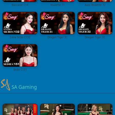
Baccarat C14
Roulette 71
Auto Roulette 72
Extra Sicbo C132
Dragon Tiger 31
Dragon Tiger 32
Sedie C151
SA Gaming