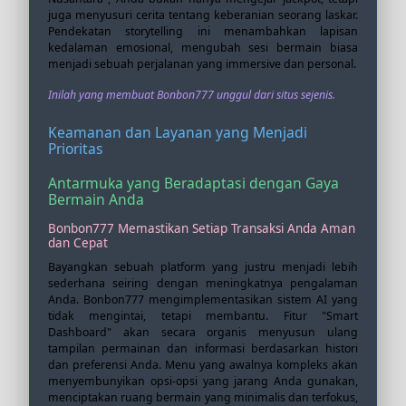
juga menyusuri cerita tentang keberanian seorang laskar.
Pendekatan storytelling ini menambahkan lapisan
kedalaman emosional, mengubah sesi bermain biasa
menjadi sebuah perjalanan yang immersive dan personal.
Inilah yang membuat Bonbon777 unggul dari situs sejenis.
Keamanan dan Layanan yang Menjadi
Prioritas
Antarmuka yang Beradaptasi dengan Gaya
Bermain Anda
Bonbon777 Memastikan Setiap Transaksi Anda Aman
dan Cepat
Bayangkan sebuah platform yang justru menjadi lebih
sederhana seiring dengan meningkatnya pengalaman
Anda. Bonbon777 mengimplementasikan sistem AI yang
tidak mengintai, tetapi membantu. Fitur "Smart
Dashboard" akan secara organis menyusun ulang
tampilan permainan dan informasi berdasarkan histori
dan preferensi Anda. Menu yang awalnya kompleks akan
menyembunyikan opsi-opsi yang jarang Anda gunakan,
menciptakan ruang bermain yang minimalis dan terfokus,