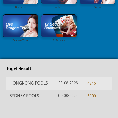
Baccarat
Roulette
Sicbo
Dragon Tiger
12 Baccarat
Togel Result
HONGKONG POOLS
05-08-2026
4245
SYDNEY POOLS
05-08-2026
6199