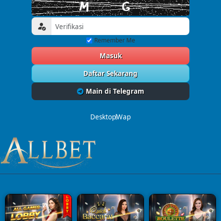
Remember Me
Masuk
Daftar Sekarang
Main di Telegram
Desktop
Wap