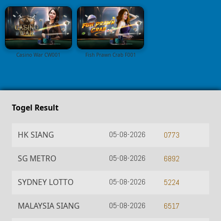
Casino War CW001
Fish Prawn Crab F001
Togel Result
HONGKONG POOLS
-08-2026
05-08-20
0773
SYDNEY POOLS
-08-2026
05-08-20
6892
-08-2026
5224
-08-2026
6517