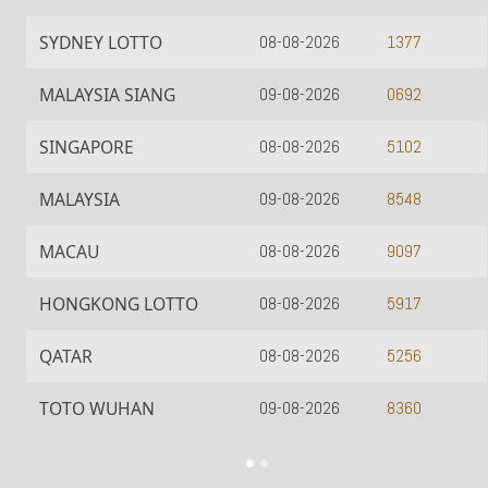
YDNEY LOTTO
08-08-2026
1377
LAYSIA SIANG
09-08-2026
0692
INGAPORE
08-08-2026
5102
ALAYSIA
09-08-2026
8548
ACAU
08-08-2026
9097
ONGKONG LOTTO
08-08-2026
5917
ATAR
08-08-2026
5256
OTO WUHAN
09-08-2026
8360