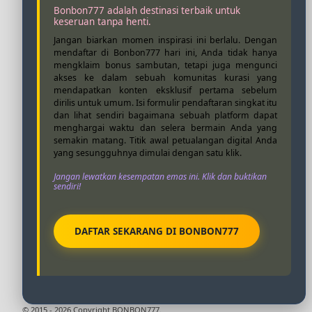
Bonbon777 adalah destinasi terbaik untuk
keseruan tanpa henti.
Jangan biarkan momen inspirasi ini berlalu. Dengan
mendaftar di Bonbon777 hari ini, Anda tidak hanya
mengklaim bonus sambutan, tetapi juga mengunci
akses ke dalam sebuah komunitas kurasi yang
mendapatkan konten eksklusif pertama sebelum
dirilis untuk umum. Isi formulir pendaftaran singkat itu
dan lihat sendiri bagaimana sebuah platform dapat
menghargai waktu dan selera bermain Anda yang
semakin matang. Titik awal petualangan digital Anda
yang sesungguhnya dimulai dengan satu klik.
Jangan lewatkan kesempatan emas ini. Klik dan buktikan
sendiri!
DAFTAR SEKARANG DI BONBON777
© 2015 - 2026 Copyright BONBON777.