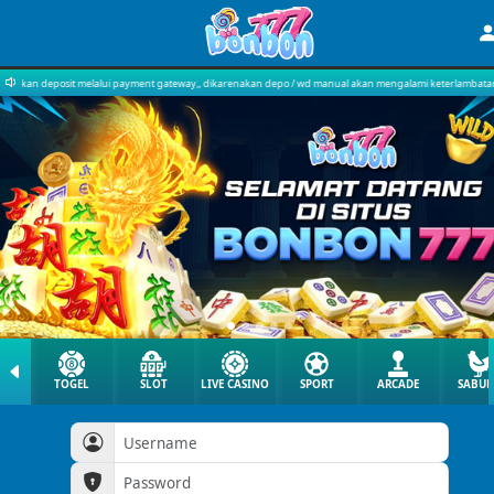
n deposit melalui payment gateway,, dikarenakan depo / wd manual akan mengalami keterlambatan appr
TOGEL
SLOT
LIVE CASINO
SPORT
ARCADE
SABU