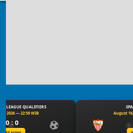
SPAIN LA LIGA
August 16, 2026 — 02:30 WIB
0 : 0
Previous
Nex
BET NOW