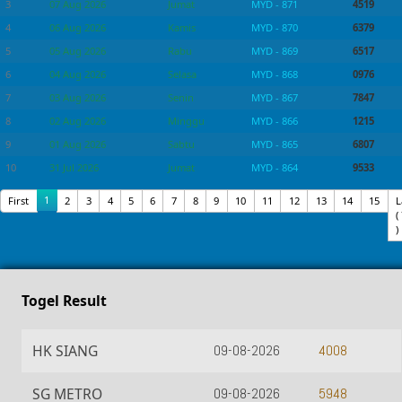
3
07 Aug 2026
Jumat
MYD - 871
4519
4
06 Aug 2026
Kamis
MYD - 870
6379
5
05 Aug 2026
Rabu
MYD - 869
6517
6
04 Aug 2026
Selasa
MYD - 868
0976
7
03 Aug 2026
Senin
MYD - 867
7847
8
02 Aug 2026
Minggu
MYD - 866
1215
9
01 Aug 2026
Sabtu
MYD - 865
6807
10
31 Jul 2026
Jumat
MYD - 864
9533
1
First
2
3
4
5
6
7
8
9
10
11
12
13
14
15
L
(
)
Togel Result
K SIANG
HONG
09-08-2026
4008
G METRO
SYDN
09-08-2026
5948