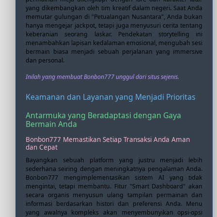
yang dikembangkan oleh tim kreatif dalam negeri. Saat Anda
memutar gulungan di "Petualangan Nusantara", Anda bukan
hanya mengejar jackpot, tetapi juga menyusuri cerita tentang
keberanian seorang laskar. Pendekatan storytelling ini
menambahkan lapisan kedalaman emosional, mengubah sesi
bermain biasa menjadi sebuah perjalanan yang immersive
dan personal.
Inilah yang membuat Bonbon777 unggul dari situs sejenis.
Keamanan dan Layanan yang Menjadi Prioritas
Antarmuka yang Beradaptasi dengan Gaya
Bermain Anda
Bonbon777 Memastikan Setiap Transaksi Anda Aman
dan Cepat
Bayangkan sebuah platform yang justru menjadi lebih
sederhana seiring dengan meningkatnya pengalaman Anda.
Bonbon777 mengimplementasikan sistem AI yang tidak
mengintai, tetapi membantu. Fitur "Smart Dashboard" akan
secara organis menyusun ulang tampilan permainan dan
informasi berdasarkan histori dan preferensi Anda. Menu
yang awalnya kompleks akan menyembunyikan opsi-opsi