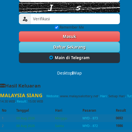
Remember Me
Masuk
Daftar Sekarang
Main di Telegram
Desktop
Wap
Hasil Keluaran
MALAYSIA SIANG
Website:
www.malaysialottery.net
, Hari:
Setiap Hari
, Tu
14:30 WIB
, Result:
15:00 WIB
No
Tanggal
Hari
Pasaran
Result
1
09 Aug 2026
Minggu
MYD - 873
0692
2
08 Aug 2026
Sabtu
MYD - 872
1986