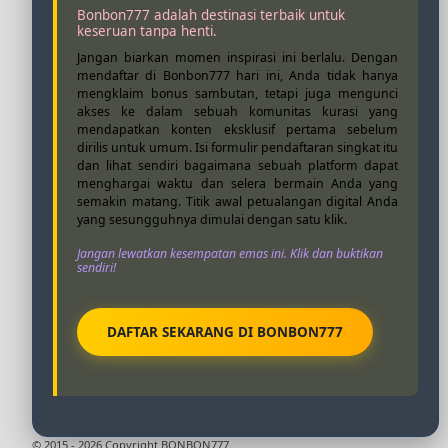
Bonbon777 adalah destinasi terbaik untuk
keseruan tanpa henti.
Jangan biarkan momen inspirasi ini berlalu. Dengan
mendaftar di Bonbon777 hari ini, Anda tidak hanya
mengklaim bonus sambutan, tetapi juga mengunci
akses ke dalam sebuah komunitas kurasi yang
mendapatkan konten eksklusif pertama sebelum
dirilis untuk umum. Isi formulir pendaftaran singkat itu
dan lihat sendiri bagaimana sebuah platform dapat
menghargai waktu dan selera bermain Anda yang
semakin matang. Titik awal petualangan digital Anda
yang sesungguhnya dimulai dengan satu klik.
Jangan lewatkan kesempatan emas ini. Klik dan buktikan
sendiri!
DAFTAR SEKARANG DI BONBON777
© 2015 - 2026 Copyright BONBON777.