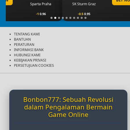
SK Sturm Graz
Fenerbahce
-0.5
0.95
0.5
0.87
TENTANG KAMI
BANTUAN
PERATURAN
INFORMASI BANK
HUBUNGI KAMI
KEBIJAKAN PRIVASI
PERSETUJUAN COOKIES
Bonbon777: Sebuah Revolusi
dalam Pengalaman Bermain
Game Online