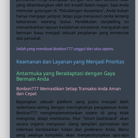
yang dikembangkan oleh tim kreatif dalam negeri. Saat Anda
memutar gulungan di "Petualangan Nusantara", Anda bukan
hanya mengejar jackpot, tetapi juga menyusuri cerita tentang
keberanian seorang laskar. Pendekatan storytelling ini
menambahkan lapisan kedalaman emosional, mengubah sesi
bermain biasa menjadi sebuah perjalanan yang immersive
dan personal.
Inilah yang membuat Bonbon777 unggul dari situs sejenis.
Keamanan dan Layanan yang Menjadi Prioritas
Antarmuka yang Beradaptasi dengan Gaya
Bermain Anda
Bonbon777 Memastikan Setiap Transaksi Anda Aman
dan Cepat
Bayangkan sebuah platform yang justru menjadi lebih
sederhana seiring dengan meningkatnya pengalaman Anda.
Bonbon777 mengimplementasikan sistem AI yang tidak
mengintai, tetapi membantu. Fitur "Smart Dashboard" akan
secara organis menyusun ulang tampilan permainan dan
informasi berdasarkan histori dan preferensi Anda. Menu
yang awalnya kompleks akan menyembunyikan opsi-opsi