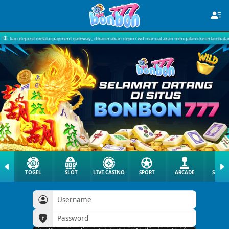
 deposit melalui payment gateway,, dikarenakan depo / wd manual akan mengalami keterlambatan appro
TOGEL
SLOT
LIVE CASINO
SPORT
ARCADE
SABU