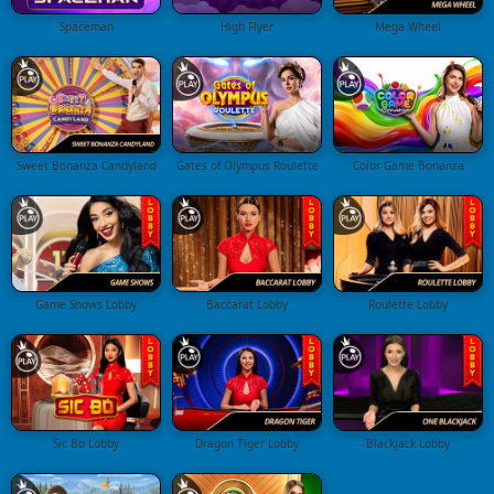
Spaceman
High Flyer
Mega Wheel
Sweet Bonanza Candyland
Gates of Olympus Roulette
Color Game Bonanza
Game Shows Lobby
Baccarat Lobby
Roulette Lobby
Sic Bo Lobby
Dragon Tiger Lobby
Blackjack Lobby