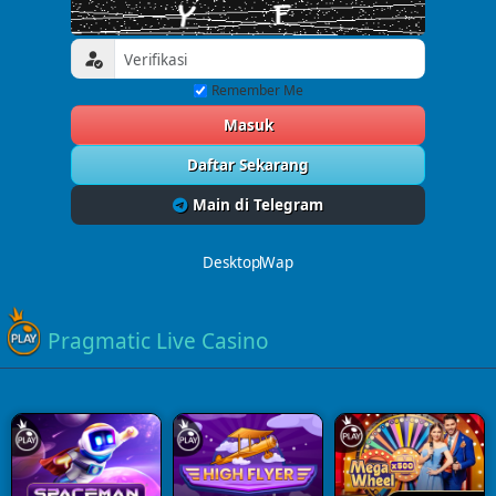
Remember Me
Masuk
Daftar Sekarang
Main di Telegram
Desktop
Wap
Pragmatic Live Casino