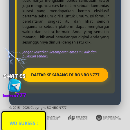
tidak hanya mengklaim bonus sambutan, tetapi
juga mengunci akses ke dalam sebuah komunitas
kurasi yang mendapatkan konten eksklusif
pertama sebelum dirilis untuk umum. Isi formulir
pendaftaran singkat itu dan lihat sendiri
bagaimana sebuah platform dapat menghargai
waktu dan selera bermain Anda yang semakin
matang. Titik awal petualangan digital Anda yang
sesungguhnya dimulai dengan satu klik.
Jangan lewatkan kesempatan emas ini. Klik dan
buktikan sendiri!
DAFTAR SEKARANG DI BONBON777
© 2015 - 2026 Copyright BONBON777.
All Rights Reserved.
WD SUKSES :