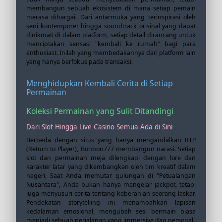
membangun sebuah ekosistem di mana setiap pemain
merasa dihargai. Dari antarmuka yang terinspirasi oleh
seni kontemporer hingga soundtrack orisinal yang dapat
dinikmati di dalam platform, setiap detail dirancang untuk
menciptakan sensasi "kembali ke rumah" bagi para
enthusiast. Inilah yang membedakannya dari platform lain
yang hanya berfokus pada transaksi.
Menghidupkan Kembali Cerita di Setiap
Permainan
Koleksi Permainan yang Sulit Ditandingi
Dari Slot Hingga Live Casino Semua Ada di Sini
Berbeda dengan situs yang hanya mengandalkan RTP
(Return to Player), Bonbon777 membangun narasi. Setiap
slot dan permainan meja dilengkapi dengan lore dan
karakter latar yang dikembangkan oleh tim kreatif dalam
negeri. Saat Anda memutar gulungan di "Petualangan
Nusantara", Anda bukan hanya mengejar jackpot, tetapi
juga menyusuri cerita tentang keberanian seorang laskar.
Pendekatan storytelling ini menambahkan lapisan
kedalaman emosional, mengubah sesi bermain biasa
menjadi sebuah perjalanan yang immersive dan personal.